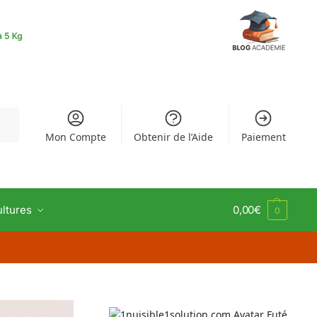
rche
Mon Compte
Obtenir de l’Aide
Paiement
ultures
0,00
€
0