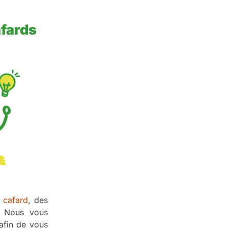
afards
u cafard
, des
é. Nous vous
afin de vous