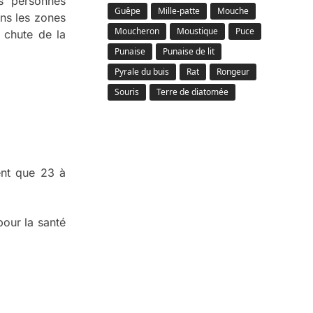
es personnes
Guêpe
Mille-patte
Mouche
ns les zones
Moucheron
Moustique
Puce
e chute de la
Punaise
Punaise de lit
Pyrale du buis
Rat
Rongeur
Souris
Terre de diatomée
ent que 23 à
pour la santé