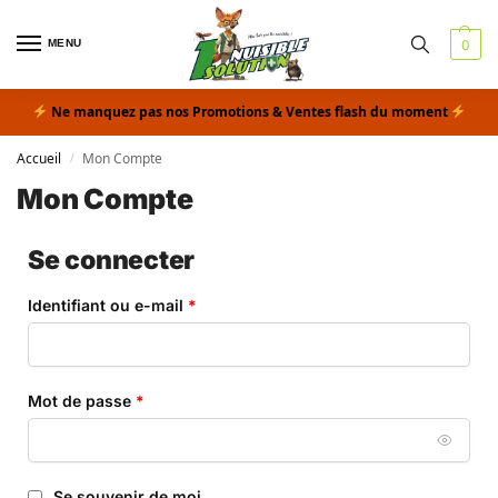
MENU
0
Ne manquez pas nos Promotions & Ventes flash du moment
Accueil
Mon Compte
/
Mon Compte
Se connecter
Identifiant ou e-mail
*
Mot de passe
*
Se souvenir de moi