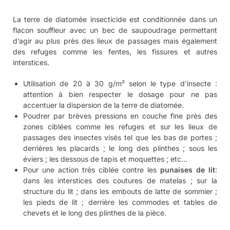
punaises de lit ; blattes ; fourmis ; poissons d’argent ; etc…
Notre flacon saupoudreur est idéal pour les applications
ciblées grâce à son bec verseur.
Composition :
Terre de diatomée (Kieselguhr) : dioxyde de silicium
amorphe 900g/kg
Cette terre de diatomée insecticide n’est pas calcinée.
Elle convient parfaitement à un usage en
environnement du vivant.
La terre de diatomée s’utilise aussi en renforcement et
en complément d’une
action insecticide
globale.