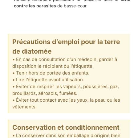
Conseils pour l’utilisation de la
terre de diatomée insecticide
• Ne pas traiter en présence du public et animaux,
laisser les lieux inoccupés 2 heures minimum.
• La terre de diatomée « animaux » laisse un dépôt
visible qui agira comme barrière physique contre
les insectes ciblés.
• Ne pas nettoyer immédiatement après application
afin de bien laisser en place la couche de terre de
diatomée et ainsi ne pas
• Laisser agir pendant 8 à 10 jours.
• Répéter l’opération une quinzaine de jours après
ou après dispersion de la poudre.
Quels sont les avantages de la