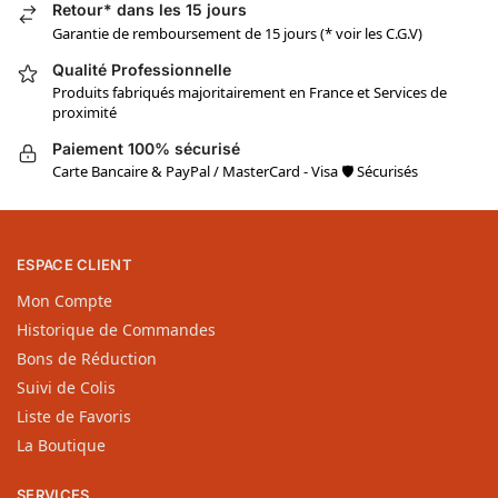
Non classé
Effets néfastes physicochimiques pour la santé humaine et
pour l’environnement.
A notre connaissance, ce produit ne présente pas de risque
particulier, sous réserve de respecter les règles générales
d’hygiène industrielle.
UGS :
1N1S-IN-DIA-00030
Catégories :
Animaux Domestiques
,
Basse-Cour
,
Blattes &
Cafards
,
Chats
,
Fourmis
,
Insectes Nuisibles
,
Insectes
Rampants
,
Mille-pattes
,
Poissons d'argent
,
Protections des