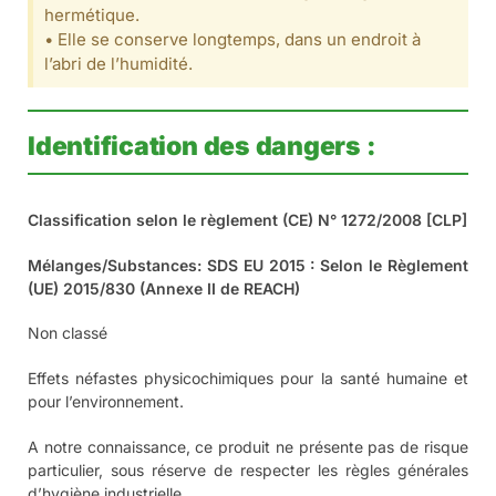
terre de diatomée spéciale
environnement animal ?
La terre de diatomée est un
excellent insecticide
naturel
pour la maison et les animaux
Elle est également utile pour tous les agriculteurs ou les
fermiers amateurs possédant un poulailler dans la
lutte
contre les parasites
de basse-cour.
Précautions d’emploi pour la terre
de diatomée
• En cas de consultation d’un médecin, garder à
disposition le récipient ou l’étiquette.
• Tenir hors de portée des enfants.
• Lire l’étiquette avant utilisation.
• Éviter de respirer les vapeurs, poussières, gaz,