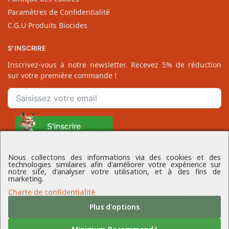
Historique de Commandes
Bons de Réduction
Suivi de Colis
Liste de Favoris
La Boutique
SERVICES
Transport & Livraison
Moyens de Paiement
Remboursement
Contacter notre Equipe
Plan du Site
Nous collectons des informations via des cookies et des
technologies similaires afin d'améliorer votre expérience sur
INFORMATIONS
notre site, d'analyser votre utilisation, et à des fins de
marketing.
À-Propos
Charte de confidentialité
Mentions légales
Plus d'options
Conditions Générales
Crédits Média