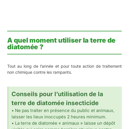
Quel est le mode d’emploi de la
terre de diatomée spéciale
environnement des animaux ?
La terre de diatomée insecticide est conditionnée dans un
flacon souffleur avec un bec de saupoudrage permettant
d’agir au plus près des lieux de passages mais également
des refuges comme les fentes, les fissures et autres
interstices.
Utilisation de 20 à 30 g/m² selon le type d’insecte :
attention à bien respecter le dosage pour ne pas
accentuer la dispersion de la terre de diatomée.
Poudrer par brèves pressions en couche fine près des
zones ciblées comme les refuges et sur les lieux de
passages des insectes visés tel que les bas de portes ;
derrières les placards ; le long des plinthes ; sous les