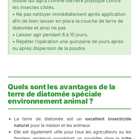
éviers ; les dessous de tapis et moquettes ; etc…
Pour une action très ciblée contre les
punaises de lit
:
dans les interstices des coutures de matelas ; sur la
structure du lit ; dans les embouts de latte de sommier ;
les pieds de lit ; derrière les commodes et tables de
chevets et le long des plinthes de la pièce.
A quel moment utiliser la terre de
diatomée ?
Tout au long de l’année et pour toute action de traitement
non chimique contre les rampants.