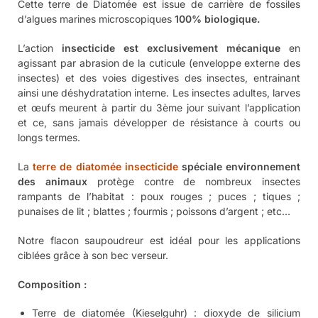
insectes, notamment les rampants. Elle est ainsi efficace
notamment contre :
Les fourmis ;
Les
punaises de lit
;
Les puces ;
Les poux rouges ;
Les cloportes ;
Les coléoptères ;
Les perce-oreilles ;
Les
cafards
et blattes…
Cette solution est 100% biologique
La spécificité de la Terre de
Diatomée « Animaux » de chez