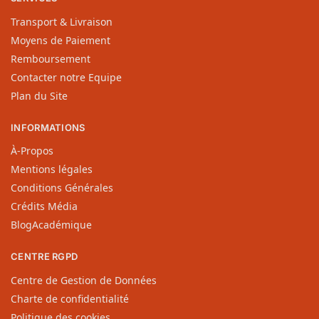
Animaux
,
Puces
,
Punaises de lit
Étiquette :
Insectes Rampants
Marque :
Protecta
Expédition offerte
Commandes ≥ 79€ pour la France Métropolitaine. Max. 5 Kg
Retour* dans les 15 jours
Garantie de remboursement de 15 jours (* voir les C.G.V)
Qualité Professionnelle
Produits fabriqués majoritairement en France et Services de
proximité
Paiement 100% sécurisé
Carte Bancaire & PayPal / MasterCard - Visa 🛡 Sécurisés
ESPACE CLIENT
Mon Compte