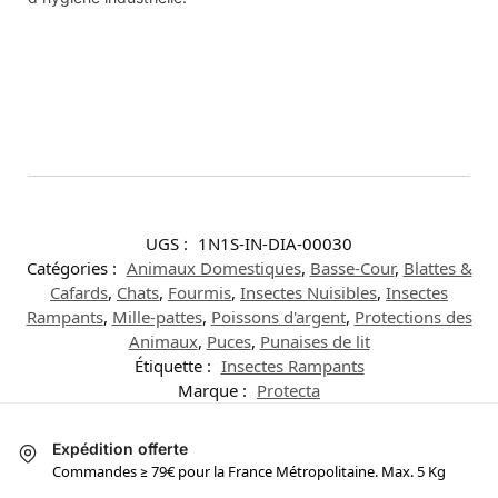
brouillards, aérosols, fumées.
• Éviter tout contact avec les yeux, la peau ou les
vêtements.
Conservation et conditionnement
• La conserver dans son emballage d’origine bien
hermétique.
• Elle se conserve longtemps, dans un endroit à
l’abri de l’humidité.
Identification des dangers :
Classification selon le règlement (CE) N° 1272/2008 [CLP]
Mélanges/Substances: SDS EU 2015 : Selon le Règlement
(UE) 2015/830 (Annexe II de REACH)