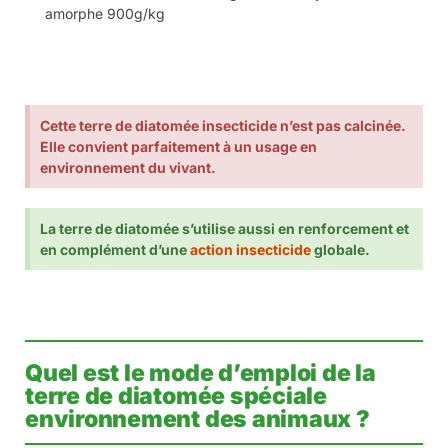
Protecta
Cette
terre de diatomée spéciale environnement animal
est présentée en
flacon souffleur
avec bec de
saupoudrage pour plus de praticité.
Cette terre de Diatomée est issue de carrière de fossiles
d’algues marines microscopiques
100% biologique.
L’action
insecticide est exclusivement mécanique
en
agissant par abrasion de la cuticule (enveloppe externe des
insectes) et des voies digestives des insectes, entrainant
ainsi une déshydratation interne. Les insectes adultes, larves
et œufs meurent à partir du 3ème jour suivant l’application
et ce, sans jamais développer de résistance à courts ou
longs termes.
La
terre de diatomée insecticide
spéciale environnement
des animaux
protège contre de nombreux insectes
rampants de l’habitat : poux rouges ; puces ; tiques ;