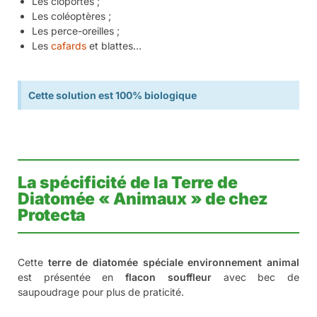
utilisation domestique contre les parasites comme
les punaises de lit, ainsi que pour les
environnements animaux comme les poulaillers, où
elle aide à contrôler les poux rouges et autres
parasites.
Conseils d’utilisation pratiques
: Appliquer en
couche fine, laisser agir pendant plusieurs jours pour
une efficacité optimale, et renouveler si nécessaire
après une quinzaine de jours. Ne pas nettoyer
immédiatement pour permettre à la terre de
diatomée d’agir comme barrière physique.
Vous souhaitez privilégier une
solution naturelle
dans la
lutte contre des invasions
d’insectes rampants
?
1 Nuisible
©
– 1 Solution
vous propose un dispositif de lutte alternative
en flacon souffleur avec bec de poudrage, composé de
terre de diatomée
pour une action 100% mécanique et non
impactante pour l’environnement. La terre de diatomée est
un insecticide écologique et naturel. Elle est utilisée dans
l’agriculture biologique
et permet de lutter contre les