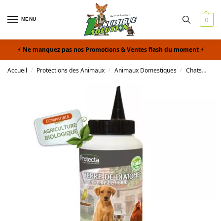
MENU
0
Ne manquez pas nos Promotions & Ventes flash du moment
Accueil
Protections des Animaux
Animaux Domestiques
Chats
Ter
/
/
/