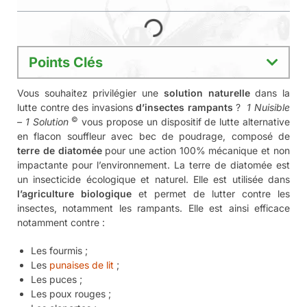
Points Clés
Solution naturelle et écologique
: La terre de
diatomée est un insecticide 100% biologique, utilisé
en agriculture biologique, qui agit mécaniquement
contre les insectes rampants tels que les punaises
de lit, les puces, et les fourmis.
Action mécanique efficace
: Agit par abrasion de la
cuticule et des voies digestives des insectes,
entraînant leur déshydratation interne et leur mort à
partir du 3ème jour, sans risque de développer une
résistance.
Application précise
: Conditionnée en flacon
souffleur avec bec de saupoudrage, idéal pour une
application ciblée dans les fentes, fissures et autres
refuges des insectes, ainsi que sur les lieux de
passages comme les bas de portes et les plinthes.
Polyvalence d’utilisation
: Convient pour une