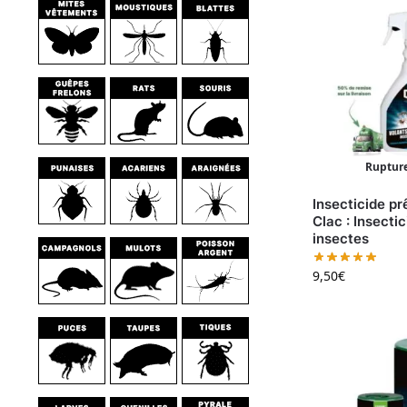
Rupture
Insecticide prê
Clac : Insecti
insectes
9,50
€