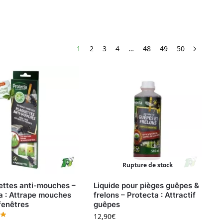
1
2
3
4
…
48
49
50
Rupture de stock
ettes anti-mouches –
Liquide pour pièges guêpes &
a : Attrape mouches
frelons – Protecta : Attractif
fenêtres
guêpes
12,90
€