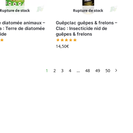
Rupture de stock
Rupture de stock
e diatomée animaux –
Guêpclac guêpes & frelons –
a : Terre de diatomée
Clac : Insecticide nid de
ide
guêpes & frelons
14,50
€
1
2
3
4
…
48
49
50