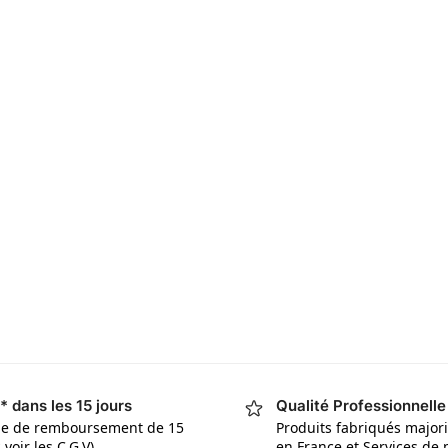
* dans les 15 jours
Qualité Professionnelle
ie de remboursement de 15
Produits fabriqués major
 voir les C.G.V)
en France et Services de 