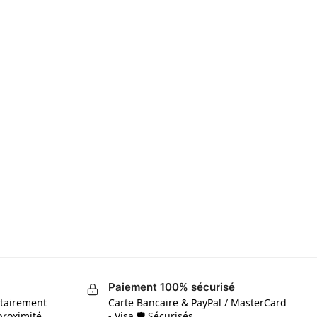
Paiement 100% sécurisé
itairement
Carte Bancaire & PayPal / MasterCard
proximité
- Visa 🛡 Sécurisés