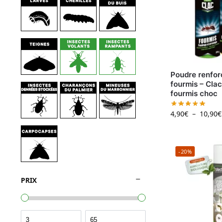
Poudre renfor
fourmis – Clac
fourmis choc
4,90
€
–
10,90
€
-20%
PRIX