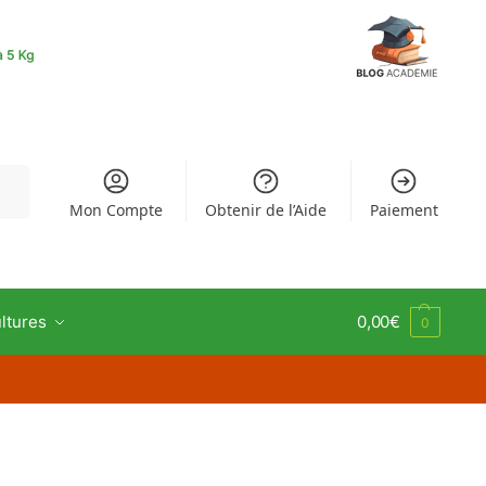
rche
Mon Compte
Obtenir de l’Aide
Paiement
ltures
0,00
€
0