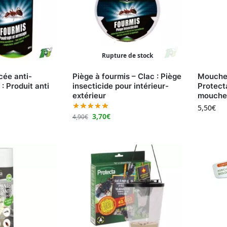
Rupture de stock
cée anti-
Piège à fourmis – Clac : Piège
Mouches
 : Produit anti
insecticide pour intérieur-
Protecta
extérieur
mouches
5,50
€
3,70
€
4,90
€