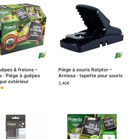
uêpes & frelons –
Piège à souris Ratptor –
a : Piège à guêpes
Armosa : tapette pour souris
que extérieur
3,40
€