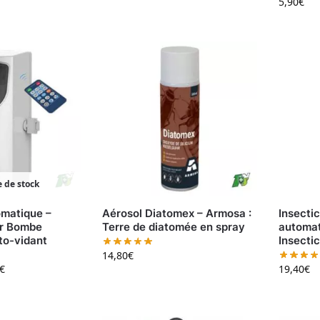
5,90
€
 de stock
omatique –
Aérosol Diatomex – Armosa :
Insectic
ur Bombe
Terre de diatomée en spray
automat
to-vidant
Insecti
14,80
€
€
19,40
€