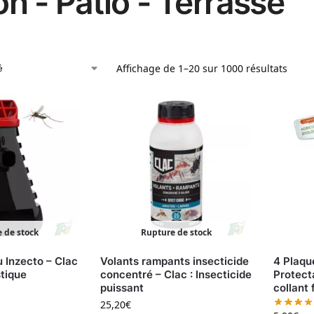
n - Patio - Terrasse
Affichage de 1–20 sur 1000 résultats
 de stock
Rupture de stock
u Inzecto – Clac
Volants rampants insecticide
4 Plaqu
stique
concentré – Clac : Insecticide
Protect
puissant
collant 
25,20
€