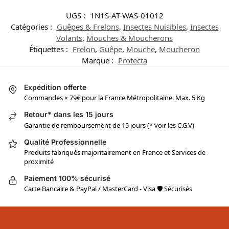
UGS :
1N1S-AT-WAS-01012
Catégories :
Guêpes & Frelons
,
Insectes Nuisibles
,
Insectes
Volants
,
Mouches & Moucherons
Étiquettes :
Frelon
,
Guêpe
,
Mouche
,
Moucheron
Marque :
Protecta
Expédition offerte
Commandes ≥ 79€ pour la France Métropolitaine. Max. 5 Kg
Retour* dans les 15 jours
Garantie de remboursement de 15 jours (* voir les C.G.V)
Qualité Professionnelle
Produits fabriqués majoritairement en France et Services de
proximité
Paiement 100% sécurisé
Carte Bancaire & PayPal / MasterCard - Visa 🛡 Sécurisés