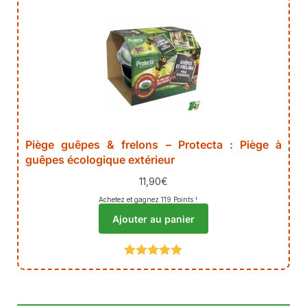
Piège guêpes & frelons – Protecta : Piège à
guêpes écologique extérieur
11,90
€
Achetez et gagnez 119 Points !
Ajouter au panier
Note
5
sur
5