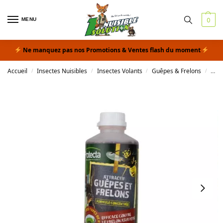
MENU
0
Ne manquez pas nos Promotions & Ventes flash du moment
Accueil
Insectes Nuisibles
Insectes Volants
Guêpes & Frelons
Liqu
/
/
/
/