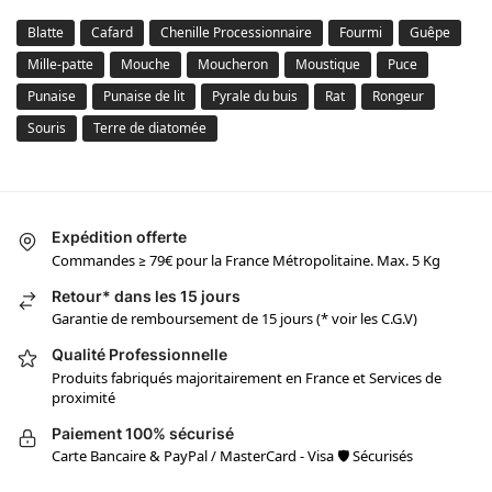
Blatte
Cafard
Chenille Processionnaire
Fourmi
Guêpe
Mille-patte
Mouche
Moucheron
Moustique
Puce
Punaise
Punaise de lit
Pyrale du buis
Rat
Rongeur
Souris
Terre de diatomée
Expédition offerte
Commandes ≥ 79€ pour la France Métropolitaine. Max. 5 Kg
Retour* dans les 15 jours
Garantie de remboursement de 15 jours (* voir les C.G.V)
Qualité Professionnelle
Produits fabriqués majoritairement en France et Services de
proximité
Paiement 100% sécurisé
Carte Bancaire & PayPal / MasterCard - Visa 🛡 Sécurisés