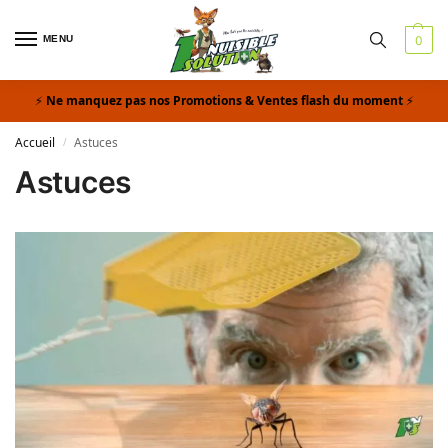
MENU
0
Ne manquez pas nos Promotions & Ventes flash du moment
Accueil
Astuces
/
Astuces