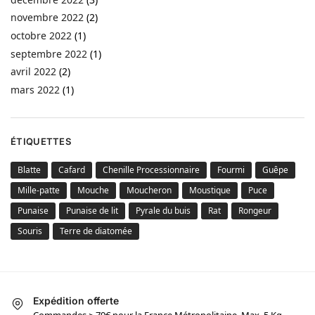
novembre 2022
(2)
octobre 2022
(1)
septembre 2022
(1)
avril 2022
(2)
mars 2022
(1)
ÉTIQUETTES
Blatte
Cafard
Chenille Processionnaire
Fourmi
Guêpe
Mille-patte
Mouche
Moucheron
Moustique
Puce
Punaise
Punaise de lit
Pyrale du buis
Rat
Rongeur
Souris
Terre de diatomée
Expédition offerte