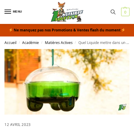
MENU
0
Ne manquez pas nos Promotions & Ventes flash du moment
Accueil
Académie
Matières Actives
Quel Liquide mettre dans un Piège à Guêpes : 6 attractifs au banc
/
/
/
12 AVRIL 2023