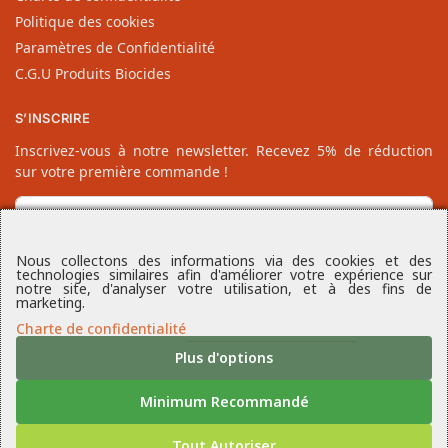
Politique des cookies
Paramètres de Confidentialité
C.G.U Produits Biocides
S’INSCRIRE
Inscrivez-vous à notre newsletter. Recevez 5% de réduction
sur votre première commande !
Nous collectons des informations via des cookies et des
technologies similaires afin d'améliorer votre expérience sur
notre site, d'analyser votre utilisation, et à des fins de
marketing.
Charte de confidentialité
Plus d'options
Minimum Recommandé
© 1 Nuisible – 1 Solution |
Votre spécialiste des produits anti-
nuisibles
Tout Autoriser