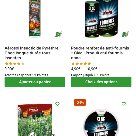
Aérosol Insecticide Pyrèthre :
Poudre renforcée anti-fourmis
Choc longue durée tous
– Clac : Produit anti fourmis
insectes
choc
9,90
€
4,90
€
–
10,90
€
Achetez et gagnez 99 Points !
Gagnez jusqu'à 109 Points.
Ajouter au panier
Choix des options
-24%