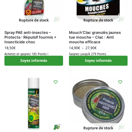
Rupture de stock
Rupture de stock
Spray PAE anti-insectes –
Mouch’Clac granulés jaunes
Protecta : Répulsif fourmis +
tue mouche – Clac : Anti
Insecticide choc
mouche efficace
18,50
€
14,90
€
–
27,90
€
Achetez et gagnez 185 Points !
Gagnez jusqu'à 279 Points.
Soyez informés
Soyez informés
Rupture de stock