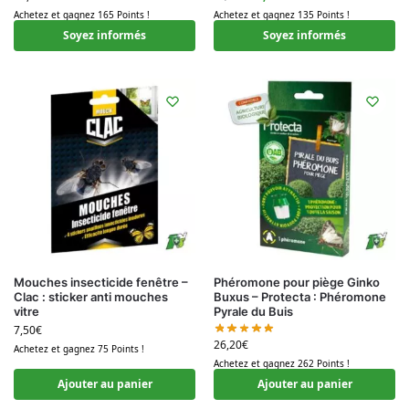
Achetez et gagnez 135 Points !
Achetez et gagnez 165 Points !
Soyez informés
Soyez informés
Mouches insecticide fenêtre –
Phéromone pour piège Ginko
Clac : sticker anti mouches
Buxus – Protecta : Phéromone
vitre
Pyrale du Buis
7,50
€
26,20
€
Achetez et gagnez 75 Points !
Achetez et gagnez 262 Points !
Ajouter au panier
Ajouter au panier