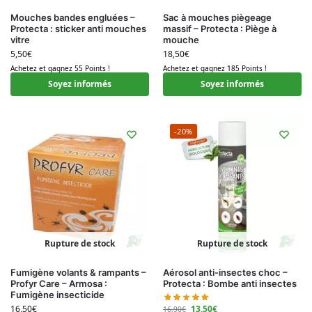
Mouches bandes engluées –
Sac à mouches piègeage
Protecta : sticker anti mouches
massif – Protecta : Piège à
vitre
mouche
5,50
€
18,50
€
Achetez et gagnez 55 Points !
Achetez et gagnez 185 Points !
Soyez informés
Soyez informés
-20%
Rupture de stock
Rupture de stock
Fumigène volants & rampants –
Aérosol anti-insectes choc –
Profyr Care – Armosa :
Protecta : Bombe anti insectes
Fumigène insecticide
13,50
€
16,50
€
16,90
€