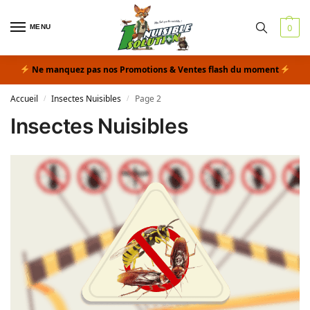
MENU
0
Ne manquez pas nos Promotions & Ventes flash du moment
Accueil
Insectes Nuisibles
Page 2
/
/
Insectes Nuisibles