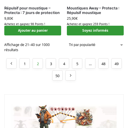
Répulsif pour moustique –
Moustiques Away – Protecta :
Protecta : 7 jours de protection
Répulsif moustique
9,80
€
25,90
€
Achetez et gagnez 98 Points !
Achetez et gagnez 259 Points !
Ajouter au panier
Soyez informés
Affichage de 21–40 sur 1000
résultats
1
2
3
4
5
…
48
49
50