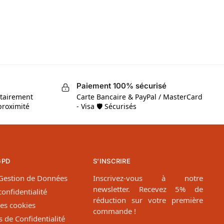
Paiement 100% sécurisé
itairement
Carte Bancaire & PayPal / MasterCard
proximité
- Visa 🛡 Sécurisés
GPD
S’INSCRIRE
 Gestion de Données
Inscrivez-vous à notre
newsletter. Recevez 5% de
onfidentialité
réduction sur votre première
des cookies
commande !
 de Confidentialité