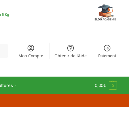
rche
Mon Compte
Obtenir de l’Aide
Paiement
ultures
0,00
€
0