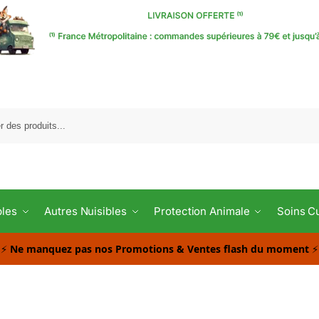
Reche
bles
Autres Nuisibles
Protection Animale
Soins C
⚡
Ne manquez pas nos Promotions & Ventes flash du moment
⚡