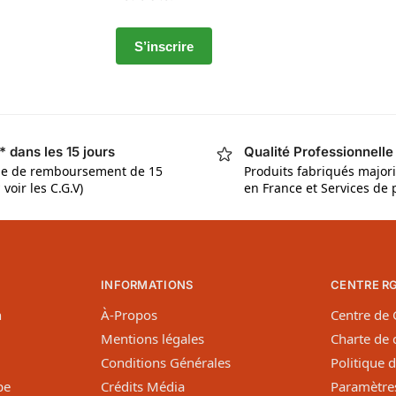
S’inscrire
* dans les 15 jours
Qualité Professionnelle
ie de remboursement de 15
Produits fabriqués major
 voir les C.G.V)
en France et Services de 
INFORMATIONS
CENTRE R
n
À-Propos
Centre de
Mentions légales
Charte de c
Conditions Générales
Politique 
pe
Crédits Média
Paramètres