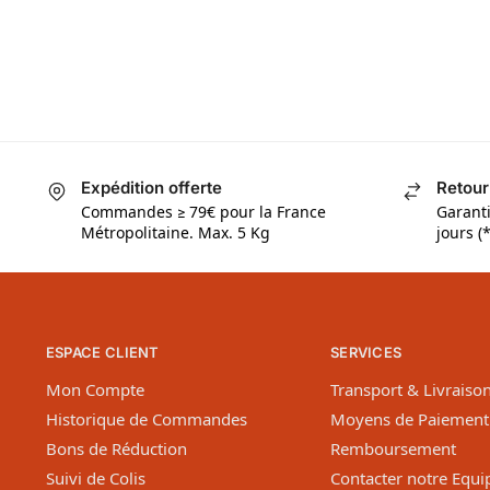
Expédition offerte
Retour
Commandes ≥ 79€ pour la France
Garant
Métropolitaine. Max. 5 Kg
jours (*
ESPACE CLIENT
SERVICES
Mon Compte
Transport & Livraiso
Historique de Commandes
Moyens de Paiement
Bons de Réduction
Remboursement
Suivi de Colis
Contacter notre Equi